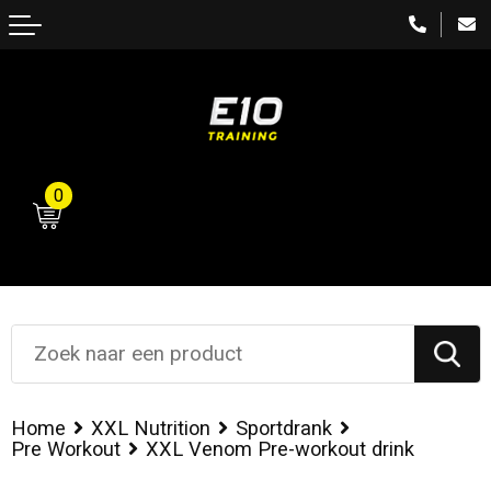
Terug
Terug
Terug
Terug
Terug
Terug
Bovenkleding
Bovenkleding
Bovenkleding
Bovenkleding
Accessoires
Sportdrank
Broeken
Broeken
Shakers en bidons
0
Repen en snacks
Creatine
Amino
Home
XXL Nutrition
Sportdrank
Pre Workout
XXL Venom Pre-workout drink