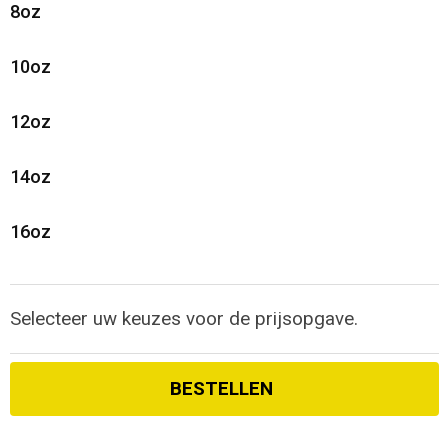
8oz
10oz
12oz
14oz
16oz
Selecteer uw keuzes voor de prijsopgave.
BESTELLEN